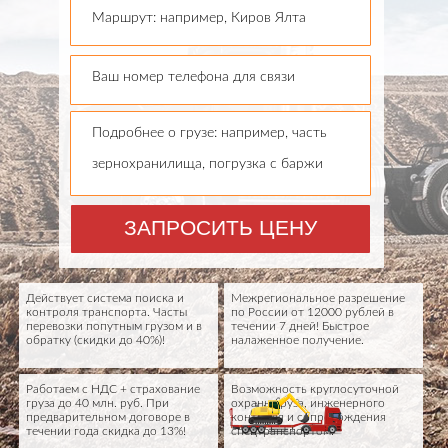
Маршрут: например, Киров Ялта
Ваш номер телефона для связи
Подробнее о грузе: например, часть
зернохранилища, погрузка с баржи
ЗАПРОСИТЬ ЦЕНУ
Действует система поиска и
Межрегиональное разрешение
контроля транспорта. Часты
по России от 12000 рублей в
перевозки попутным грузом и в
течении 7 дней! Быстрое
обратку (скидки до 40%)!
налаженное получение.
Работаем с НДС + страхование
Возможность круглосуточной
груза до 40 млн. руб. При
охраны груза, инженерного
предварительном договоре в
контроля и сопровождения
течении года скидка до 13%!
спецтранспортом.