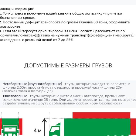
ажная информация!
. Точная цена и включение вашей заявки в общую логистику - при четко
бозначенных сроках;
. Постоянный дефицит транспорта по грузам тяжелее 38 тонн, оформляйте
аказ заранее;
. Если вас интересует ориентировочная цена - логисты рассчитают её по
ормуле (километраж)х(ставка на нужный транспорт)х(коэффициент маршрута).
асхождения с реальной ценой от 7 до 25%!
ДОПУСТИМЫЕ РАЗМЕРЫ ГРУЗОВ
Негабаритные (крупногабаритные)
- грузы, которые выходят за параметры:
ширина 2,55м, высота 4м (от поверхности проезжей части), длина 20м
(включая тягач и полуприцеп);
Тяжеловесные
- грузы, которые, с учетом массы автопоезда, превышают
максимальное значение 38 тонн. Они должны перевозиться только по заране
разработанному маршруту с соблюдением особых норм безопасности.