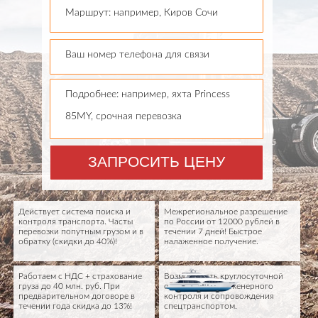
Маршрут: например, Киров Сочи
Ваш номер телефона для связи
Подробнее: например, яхта Princess
85MY, срочная перевозка
ЗАПРОСИТЬ ЦЕНУ
Действует система поиска и
Межрегиональное разрешение
контроля транспорта. Часты
по России от 12000 рублей в
перевозки попутным грузом и в
течении 7 дней! Быстрое
обратку (скидки до 40%)!
налаженное получение.
Работаем с НДС + страхование
Возможность круглосуточной
груза до 40 млн. руб. При
охраны груза, инженерного
предварительном договоре в
контроля и сопровождения
течении года скидка до 13%!
спецтранспортом.