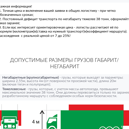
ажная информация!
. Точная цена и включение вашей заявки в общую логистику - при четко
бозначенных сроках;
. Постоянный дефицит транспорта по негабариту тяжелее 38 тонн, оформляйт
аказ заранее;
. Если вас интересует ориентировочная цена - логисты рассчитают её по
ормуле (километраж)х(ставка на нужный транспорт)х(коэффициент маршрута).
асхождения с реальной ценой от 7 до 25%!
ДОПУСТИМЫЕ РАЗМЕРЫ ГРУЗОВ ГАБАРИТ/
НЕГАБАРИТ
Негабаритные (крупногабаритные)
- грузы, которые выходят за параметры:
ширина 2,55м, высота 4м (от поверхности проезжей части), длина 20м
(включая тягач и полуприцеп);
Тяжеловесные
- грузы, которые, с учетом массы автопоезда, превышают
максимальное значение 38 тонн. Они должны перевозиться только по заране
разработанному маршруту с соблюдением особых норм безопасности.