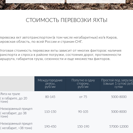
СТОИМОСТЬ ПЕРЕВОЗКИ ЯХТЫ
еревозка яхт автотранспортом (в том числе негабаритных) из/в Киров,
ировская область, по всей России и странам СНГ.
тоговая стоимость перевозки яхты зависит от многих факторов: наличия
ранспорта и спроса в районе погрузки, состояния дорог, протяженности
аршрута, габаритов груза, сезонности и еще множества факторов.
Междугородние
Попутно в одну
Простой под загрузко
рейсы,
сторону,
(свыше 1 суток) руб
руб/км
руб/км
сутки
Яхта на трале
80-145
от 75
5000-8000
( в габарите, до 20
тонн)
Низкорамный прицеп
110-150
90-105
5000-8000
( негабарит, до 38
тонн)
Низкорамный прицеп
190-450
150-190
57000-12000
( негабарит, >38 тонн)