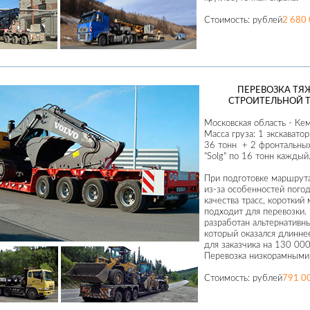
Стоимость:
рублей
2 680
ПЕРЕВОЗКА ТЯ
СТРОИТЕЛЬНОЙ 
Московская область - Ке
Масса груза: 1 экскаватор
36 тонн + 2 фронтальных
"Solg" по 16 тонн каждый
При подготовке маршрута
из-за особенностей пого
качества трасс, короткий
подходит для перевозки.
разработан альтернативн
который оказался длинне
для заказчика на 130 00
Перевозка низкорамными
Стоимость:
рублей
791 0