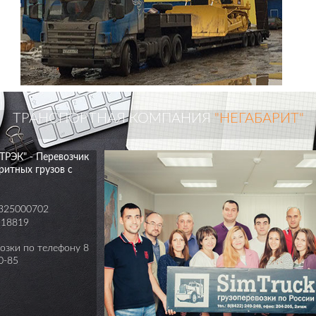
ТРАНСПОРТНАЯ КОМПАНИЯ
"НЕГАБАРИТ"
РЭК" - Перевозчик
ритных грузов с
325000702
18819
возки по телефону 8
0-85