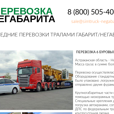
ПЕРЕВОЗКА
8 (800) 505-4
ЕГАБАРИТА
sale@simtruck-negaba
ЕДНИЕ ПЕРЕВОЗКИ ТРАЛАМИ ГАБАРИТ/НЕГА
ПЕРЕВОЗКА 6 БУРОВЫ
Астраханская область - 
Масса груза: в сумме бо
Перевозка осуществлялась
Оборудование стандартн
было упаковано ,погруже
отправлено двумя фурами
Крупногабаритные части 
помощью низкорамных тр
Специальные крепления 
погрузка автокранами, с
ДПС по федеральным тра
круглосуточная охрана.