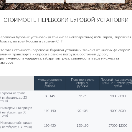
СТОИМОСТЬ ПЕРЕВОЗКИ БУРОВОЙ УСТАНОВКИ
еревозка буровых установок (в том числе негабаритных) из/в Киров, Кировская
бласть, по всей России и странам СНГ.
тоговая стоимость перевозки буровой установки зависит от многих факторов:
аличия транспорта и спроса в районе погрузки, состояния дорог,
ротяженности маршрута, габаритов груза, сезонности и еще множества
акторов.
Междугородние
Попутно в одну
Простой под загрузко
рейсы,
сторону,
(свыше 1 суток) руб
руб/км
руб/км
сутки
Буровая на трале
80-145
от 75
5000-8000
( в габарите, до 20
тонн)
Низкорамный прицеп
110-150
90-105
5000-8000
( негабарит, до 38
тонн)
Низкорамный прицеп
190-450
150-190
57000-12000
( негабарит, >38 тонн)