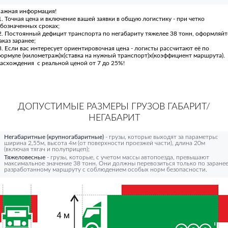
ажная информация!
. Точная цена и включение вашей заявки в общую логистику - при четко
бозначенных сроках;
. Постоянный дефицит транспорта по негабариту тяжелее 38 тонн, оформляйт
аказ заранее;
. Если вас интересует ориентировочная цена - логисты рассчитают её по
ормуле (километраж)х(ставка на нужный транспорт)х(коэффициент маршрута).
асхождения с реальной ценой от 7 до 25%!
ДОПУСТИМЫЕ РАЗМЕРЫ ГРУЗОВ ГАБАРИТ/
НЕГАБАРИТ
Негабаритные (крупногабаритные)
- грузы, которые выходят за параметры:
ширина 2,55м, высота 4м (от поверхности проезжей части), длина 20м
(включая тягач и полуприцеп);
Тяжеловесные
- грузы, которые, с учетом массы автопоезда, превышают
максимальное значение 38 тонн. Они должны перевозиться только по заране
разработанному маршруту с соблюдением особых норм безопасности.