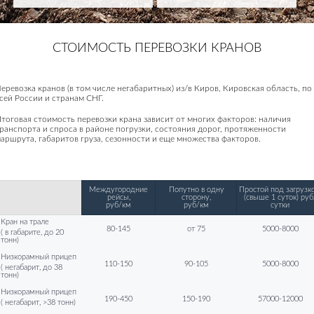
СТОИМОСТЬ ПЕРЕВОЗКИ КРАНОВ
еревозка кранов (в том числе негабаритных) из/в Киров, Кировская область, по
сей России и странам СНГ.
тоговая стоимость перевозки крана зависит от многих факторов: наличия
ранспорта и спроса в районе погрузки, состояния дорог, протяженности
аршрута, габаритов груза, сезонности и еще множества факторов.
Междугородние
Попутно в одну
Простой под загрузко
рейсы,
сторону,
(свыше 1 суток) руб
руб/км
руб/км
сутки
Кран на трале
80-145
от 75
5000-8000
( в габарите, до 20
тонн)
Низкорамный прицеп
110-150
90-105
5000-8000
( негабарит, до 38
тонн)
Низкорамный прицеп
190-450
150-190
57000-12000
( негабарит, >38 тонн)