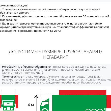
ажная информация!
. Точная цена и включение вашей заявки в общую логистику - при четко
бозначенных сроках;
. Постоянный дефицит транспорта по негабариту тяжелее 38 тонн, оформляйт
аказ заранее;
. Если вас интересует ориентировочная цена - логисты рассчитают её по
ормуле (километраж)х(ставка на нужный транспорт)х(коэффициент маршрута).
асхождения с реальной ценой от 7 до 25%!
ДОПУСТИМЫЕ РАЗМЕРЫ ГРУЗОВ ГАБАРИТ/
НЕГАБАРИТ
Негабаритные (крупногабаритные)
- грузы, которые выходят за параметры:
ширина 2,55м, высота 4м (от поверхности проезжей части), длина 20м
(включая тягач и полуприцеп);
Тяжеловесные
- грузы, которые, с учетом массы автопоезда, превышают
максимальное значение 38 тонн. Они должны перевозиться только по заране
разработанному маршруту с соблюдением особых норм безопасности.