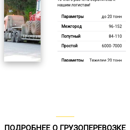
нашим логистам!
до 20 тонн
96-152
84-110
6000-7000
Тяжелее 20 тонн
130-356
114-238
7000-13000
В габарите, до 20
тонн
80-141
ПОДРОБНЕЕ О ГРУЗОПЕРЕВОЗКЕ
от 75