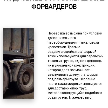
ФОРВАРДЕРОВ
6000-7000
*Единица измерения - руб/км
В нашем автопарке есть
практически любые вариации для
Перевозка возможна при условии
удовлетворения потребностей
дополнительного
заказчиков в перевозках
переоборудования тяжеловоза
форвардеров любых размеров.
крепежами. Тралы с
Есть некоторый дефицит в
раздвигающейся платформой
механизмах с очень узкой
тоже используются для перевозки
специализацией. В первую
тяжелых грузов, однако ценность
очередь это модульные
их в уникальной конструкции,
платформы, полуприцепы с
которая дает возможность
креплением под килевые суда и
увеличивать длину платформы
части ветрогенераторов. При
под размеры груза. Особенно
необходимости в перевозке таких
часто такая модель используется
грузов старайтесь делать заявку
для доставки опор, труб,
заранее и будьте готовы к
металлоконструкций и подобного
возможной задержке в подборе
рода грузов. Тяжеловозы с
подходящего доступного
погрузочной высотой тоже имеют
автотранспорта. Тралы базовой
уникальную конструкцию, схожую