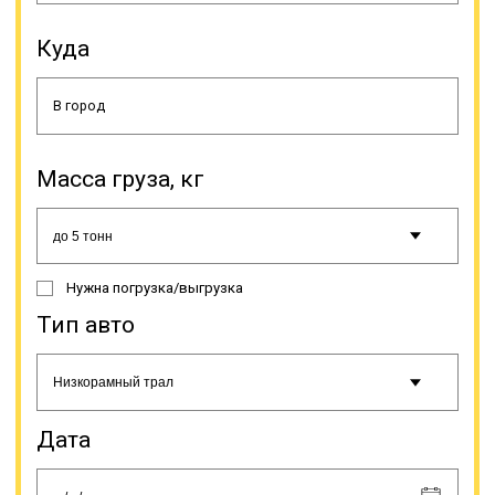
Куда
Тралы с повышенной
проходимостью. Ориентированы
на передвижение по сложной
местности, обладают укрепленной
подвеской и высоким дорожным
просветом. Благодаря таким
Масса груза, кг
характеристикам возможно «два в
одном» - перевозка негабаритного
груза по бездорожью. Такая
необходимость часто возникает
при заборе груза из мест со
Нужна погрузка/выгрузка
сложными условиями работы –
месторождения, делянки,
Тип авто
вахтовые городки.
Онлайн заявка
Дата