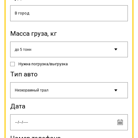
Для перевозок негабаритного
груза транспортные компании
широко пользуются услугами
трала. Это специальная
прицепная техника типа прицеп
Масса груза, кг
или полуприцеп. Такой способ
является наиболее выгодным для
доставки тяжеловесной техники,
такой как сельскохозяйственная,
лесозаготовительная,
Нужна погрузка/выгрузка
строительная и дорожная.
Благодаря конструктивным
Тип авто
особенностям этих тяжеловозов
облегчается погрузка и процесс
перевозки.
Дата
Онлайн заявка