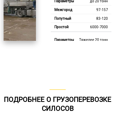
до 20 тонн
97-157
83-120
6000-7000
Тяжелее 20 тонн
124-351
110-204
7000-12000
В габарите, до 20
тонн
80-159
ПОДРОБНЕЕ О ГРУЗОПЕРЕВОЗКЕ
от 75
СИЛОСОВ
6000-8000