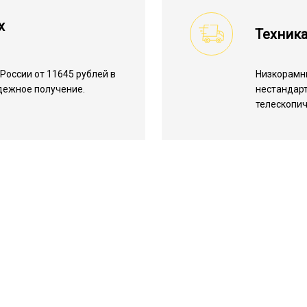
х
Техник
России от 11645 рублей в
Низкорамн
адежное получение.
нестандарт
телескопич