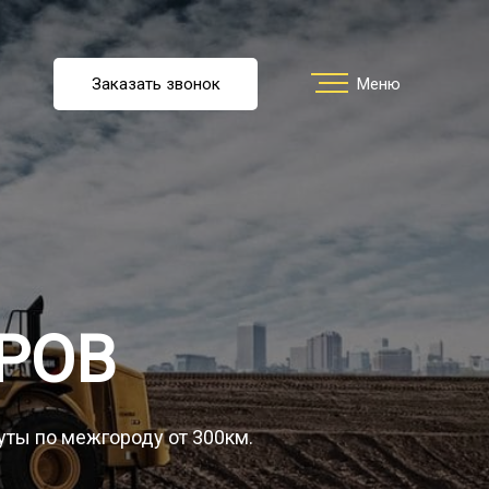
u
Заказать звонок
Заказать звонок
Меню
Меню
ть перевозку
О компании
РОВ
Грузы
уты по межгороду от 300км.