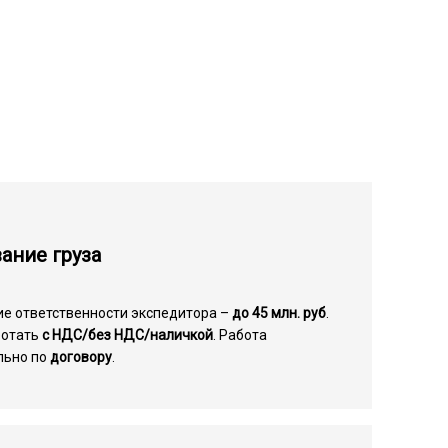
ание груза
ие ответственности экспедитора –
до 45 млн. руб
.
ботать
с НДС/без НДС/наличкой
. Работа
льно по
договору
.