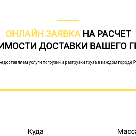
ОНЛАЙН ЗАЯВКА
НА РАСЧЕТ
Негабаритным называется груз, кот
методами доставки. То есть его не
ИМОСТИ ДОСТАВКИ ВАШЕГО Г
железнодорожным грузовым транспо
грузовым автотранспортом. В ПДД п
крупный, тяжеловесный или опасный
редоставляем услуги погрузки и разгрузки груза в каждом городе Р
Онлайн заявка
Куда
Масса