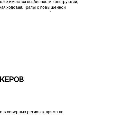
тоже имеются особенности конструкции,
ная ходовая. Тралы с повышенной
передвижение по сложной местности,
и высоким дорожным просветом.
озможно «два в одном» - перевозка
 Такая необходимость часто возникает
ыми условиями работы – месторождения,
ехника так же может пригодиться при
НКЕРОВ
 в северных регионах прямо по