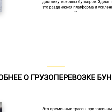
доставку тяжелых бункеров. Здесь 
это раздвижная платформа и усилен
проходимостью. Ориентированы на 
обладают укрепленной подвеской 
Благодаря таким характеристикам в
негабаритного груза по бездорожью.
при заборе груза из мест со сложн
делянки, вахтовые городки. Такая т
доставке по «зимникам».
БНЕЕ О ГРУЗОПЕРЕВОЗКЕ БУ
Это временные трассы проложенные