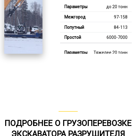
до 20 тонн
97-158
84-113
6000-7000
Тяжелее 20 тонн
129-347
115-247
7000-12000
В габарите, до 20
тонн
80-152
ПОДРОБНЕЕ О ГРУЗОПЕРЕВОЗКЕ
от 75
ЭКСКАВАТОРА РАЗРУШИТЕЛЯ
6000-7000