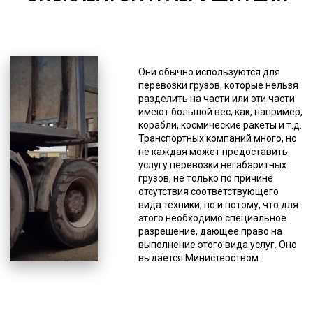
*Единица измерения - руб/км
Тралы для транспортировки
экскаваторов-разрушителей
Они обычно используются для
имеют несколько классов,
перевозки грузов, которые нельзя
классифицируются на основе их
разделить на части или эти части
основных показателей. По
имеют большой вес, как, например,
размерам погрузочной высоты
корабли, космические ракеты и т.д.
подразделяются на заниженные
Транспортных компаний много, но
(до 0,6 м), низкорамники (0,80-0,90
не каждая может предоставить
м) и высокорамники (до 1 м). По
услугу перевозки негабаритных
грузоподъемности эти
грузов, не только по причине
спецсредства делятся на
отсутствия соответствующего
несколько подтипов,
вида техники, но и потому, что для
различающихся по виду подвески.
этого необходимо специальное
Бывают рессорными,
разрешение, дающее право на
гидравлическими,
выполнение этого вида услуг. Оно
пневматическими, балансирными.
выдается Министерством
По максимуму веса груза
транспорта РФ. Наличие всех
обозначаются как тяжелые,
разновидностей тралов в
средние, легкие. Первые
собственном автопарке
рассКировны на максимальный
встречается не так часто, потому