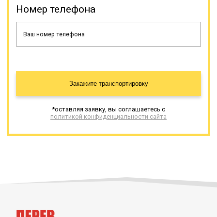
имеющихся в нашем автопарке, а
Номер телефона
при затруднении с решением наш
специалист поможет
определиться. Вы можете
заказать раздвижные, прямые,
классические и другие модели
этого спецтранспорта.
Закажите транспортировку
Онлайн заявка
*оставляя заявку, вы соглашаетесь с
политикой конфиденциальности сайта