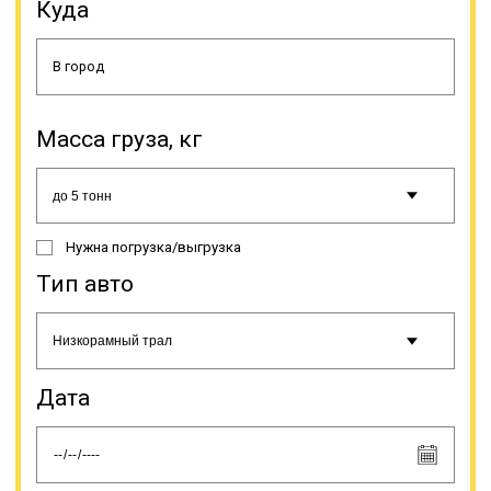
Куда
логистики, поэтому стоимость
может сильно варьироваться.
Цифры зависят от характеристик
груза (габариты, вес и др.),
сложности погрузки/разгрузки,
особенностей маршрута.
Масса груза, кг
Нужна погрузка/выгрузка
Тип авто
Наша компания может
предоставить по запросу расчет
окончательной стоимости услуги.
Наша компания осуществляет
Дата
траловые грузоперевозки.
Доставка производится по всей
России. Клиенты имеют
возможность выбрать наиболее
подходящую модель трала из