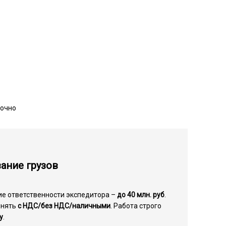
точно
ание грузов
ие ответственности экспедитора –
до 40 млн. руб
.
инять
с НДС/без НДС/наличными
. Работа строго
у
.