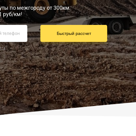
уты по межгороду от 300км.
1 руб/км!
йта