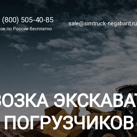
 (800) 505-40-85
 (800) 505-40-85
sale@simtruck-negabarit.ru
sale@simtruck-negabarit.r
ок по РФ бесплатный
ок по России бесплатно
Заказа
ВОЗКА ЭКСКАВА
ПОГРУЗЧИКОВ