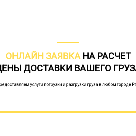
ОНЛАЙН ЗАЯВКА
НА РАСЧЕТ
ЦЕНЫ ДОСТАВКИ ВАШЕГО ГРУЗ
редоставляем услуги погрузки и разгрузки груза в любом городе Р
Доставка сельскохозяйственной тех
осуществлении процессам со своей 
требуется при транспортировке в те
(погода, рельеф местности и др.). П
производится со специальным обоз