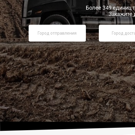
Более 349 единиц т
Закажите 
*о