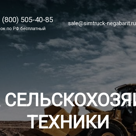
 (800) 505-40-85
 (800) 505-40-85
sale@simtruck-negabarit.ru
sale@simtruck-negabarit.r
ок по России бесплатно
ок по РФ бесплатный
Заказа
 СЕЛЬСКОХОЗ
ТЕХНИКИ