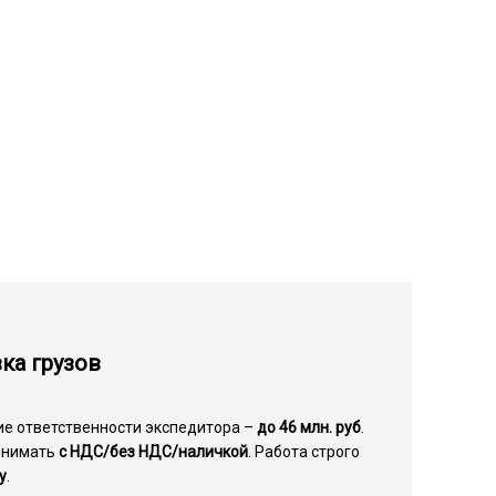
ка грузов
ие ответственности экспедитора –
до 46 млн. руб
.
инимать
с НДС/без НДС/наличкой
. Работа строго
у
.