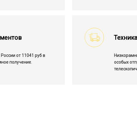
ументов
Техника
России от 11041 руб в
Низкорамн
мное получение.
особых отп
телескопич