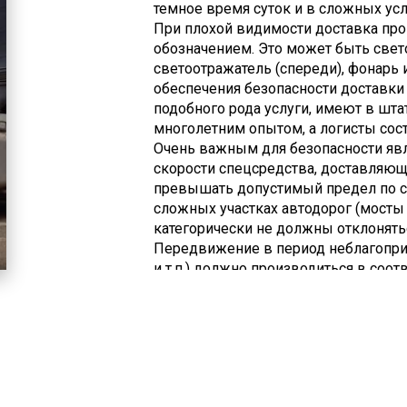
темное время суток и в сложных усло
При плохой видимости доставка пр
обозначением. Это может быть све
светоотражатель (спереди), фонарь 
обеспечения безопасности доставк
подобного рода услуги, имеют в шт
многолетним опытом, а логисты сос
Очень важным для безопасности яв
скорости спецсредства, доставляющ
превышать допустимый предел по ско
сложных участках автодорог (мосты и
категорически не должны отклонять
Передвижение в период неблагоприя
и т.п.) должно производиться в соотв