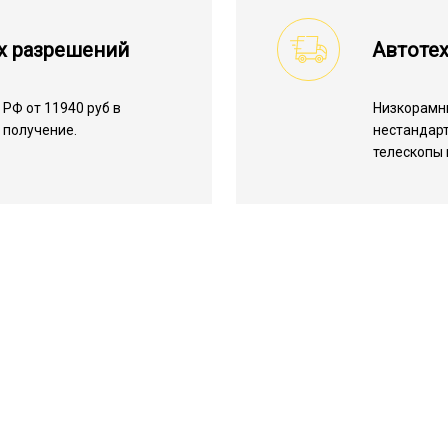
х разрешений
Автотех
РФ от 11940 руб в
Низкорамн
 получение.
нестандарт
телескопы 