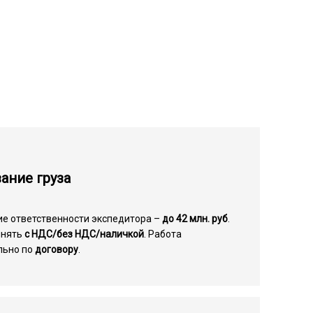
ание груза
ие ответственности экспедитора –
до 42 млн. руб
.
инять
с НДС/без НДС/наличкой
. Работа
льно по
договору
.