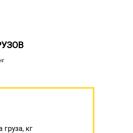
РУЗОВ
НГ.
перевозится тралом, водителю
 на спецстоянках, рядом или на
и поломке спецтранспорта, необходимо
адежной фиксации груза, так как это
 автодороге. Когда нужно доставить
ый груз, оптимальным выбором является
узова, вместо которого у него грузовые
тов, поэтому можно доставлять грузы,
аются от стандартных.
 груза, кг