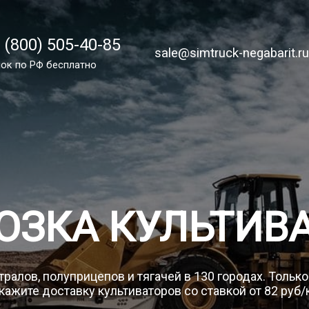
 (800) 505-40-85
 (800) 505-40-85
sale@simtruck-negabarit.ru
sale@simtruck-negabarit.r
ок по России бесплатно
ок по РФ бесплатно
Заказа
ОЗКА КУЛЬТИВ
ралов, полуприцепов и тягачей в 130 городах. Тольк
кажите доставку культиваторов со ставкой от 82 руб/