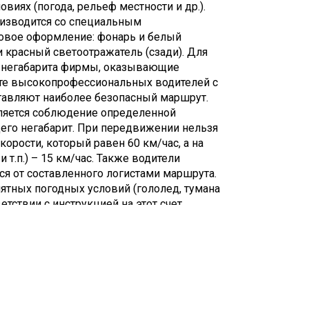
виях (погода, рельеф местности и др.).
оизводится со специальным
товое оформление: фонарь и белый
и красный светоотражатель (сзади). Для
и негабарита фирмы, оказывающие
ате высокопрофессиональных водителей с
тавляют наиболее безопасный маршрут.
ляется соблюдение определенной
его негабарит. При передвижении нельзя
рости, который равен 60 км/час, а на
 т.п.) – 15 км/час. Также водители
ся от составленного логистами маршрута.
тных погодных условий (гололед, тумана
етствии с инструкцией на этот счет.