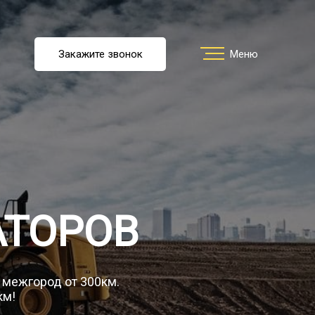
u
Закажите звонок
Заказать звонок
Меню
Меню
ть перевозку
О компании
АТОРОВ
Грузы
о межгород от 300км.
км!