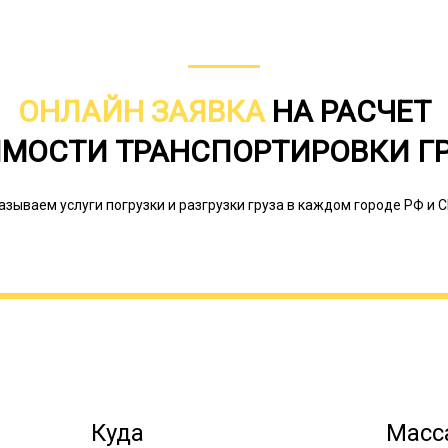
ОНЛАЙН ЗАЯВКА
НА РАСЧЕТ
МОСТИ ТРАНСПОРТИРОВКИ Г
азываем услуги погрузки и разгрузки груза в каждом городе РФ и С
Если культиваторное оборудование 
разрешается останавливаться только
автодороге этого делать нельзя. Пр
прекратить движение, как и при нен
создает угрозу для безопасности на
крупногабаритный или нестандартн
трал. Данная спецтехника не имеет к
платформы без ограничительных бор
габариты которых значительно отлич
Куда
Масса