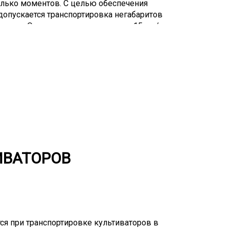
колько моментов. С целью обеспечения
опускается транспортировка негабаритов
остью. Она не должна превышать 15 км/
е должна быть больше 60 км/час по
и таких перевозках необходимо
нструкциями, разработанными для
ри составлении маршрута доставки
ть маршрут с ГИБДД, а при ряде условий
ько под сопровождением патруля.
епростым в осуществлении процессам со
ИВАТОРОВ
ся при транспортировке культиваторов в