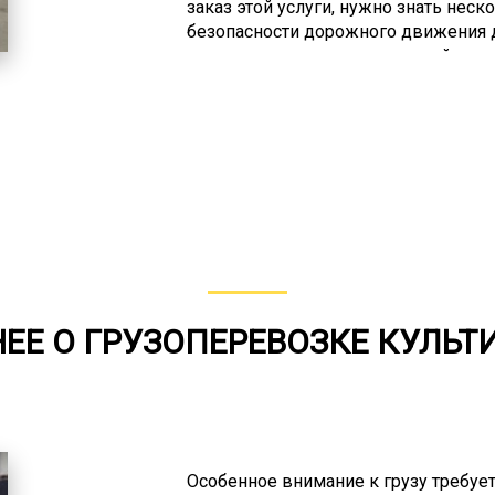
заказ этой услуги, нужно знать нес
безопасности дорожного движения д
по автодорогам с минимальной скор
час по сложным участкам дорог и н
обычным дорогам. Помимо этого пр
руководствоваться специальными и
данного типа перевозок. Логисты п
должны заблаговременно согласова
перевозка негабарита возможна тол
Доставка негабарита относится к н
своей спецификой.
ЕЕ О ГРУЗОПЕРЕВОЗКЕ КУЛЬТ
Особенное внимание к грузу требует