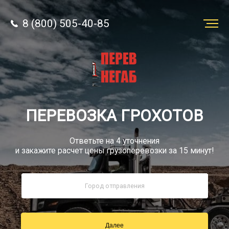
8 (800) 505-40-85
Заказать
перевозку
О компании
ПЕРЕВОЗКА ГРОХОТОВ
Грузы
Ответьте на 4 уточнения
и закажите расчет цены грузоперевозки за 15 минут!
8 (800) 505-40-85
Звонок по РФ бесплатный
Далее
sale@simtruck-negabarit.ru