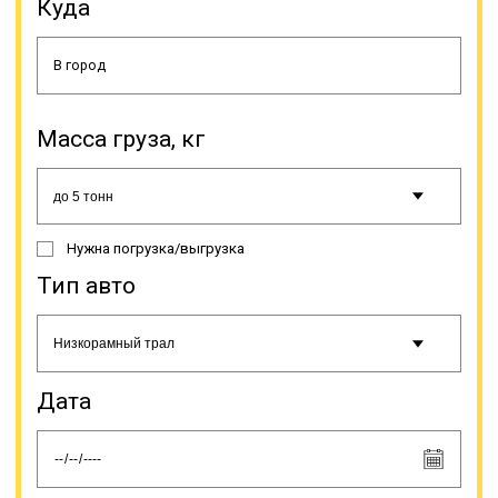
Куда
оперативность оформления
заказа и доставки груза в пункт
назначения; наиболее удобные и
выгодные условия по доставке,
оптимальный график; соблюдение
правил транспортировки груза,
обеспечение контроля груза во
Масса груза, кг
время перевозки; существенная
экономия в сравнении с авиа- или
железнодорожной доставкой
такого груза на маршрутах малой и
средней дальности;
Нужна погрузка/выгрузка
информирование заказчика о
Тип авто
статусе доставки; ведение всей
необходимой документации.
Дата