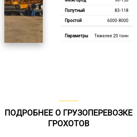
83-118
6000-8000
Тяжелее 20 тонн
128-360
112-187
8000-12000
В габарите, до 20
тонн
80-149
от 75
ПОДРОБНЕЕ О ГРУЗОПЕРЕВОЗКЕ
5000-7000
ГРОХОТОВ
*Единица измерения - руб/км