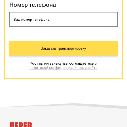
Грузовые полуприцепы не имеют
Номер телефона
альтернативы для
транспортировки негабаритного
груза. Такая спецтехника
изготавливается разными
производителями, и имеет разные
характеристики. Тралами
перевозится строительная,
сельскохозяйственная и иная
Заказать транспортировку
крупногабаритная и/или тяжелая
техника, промышленное
оборудование (энергетическая,
*оставляя заявку, вы соглашаетесь с
нефтяная, химическая и иные
политикой конфиденциальности сайта
сферы промышленности). Все
наши тралы-полуприцепы
закуплены у лицензированных
производителей и своевременно
проходят рекомендованное
техническое обслуживание.
Онлайн заявка