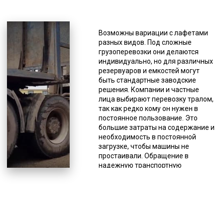
Если мобильный грохот
перевозится тралом, водителю
разрешается останавливаться
Возможны вариации с лафетами
только на спецстоянках, рядом или
разных видов. Под сложные
на автодороге этого делать
грузоперевозки они делаются
нельзя. При поломке
индивидуально, но для различных
спецтранспорта, необходимо
резервуаров и емкостей могут
прекратить движение, как и при
быть стандартные заводские
ненадежной фиксации груза, так
решения. Компании и частные
как это создает угрозу для
лица выбирают перевозку тралом,
безопасности на автодороге.
так как редко кому он нужен в
Когда нужно доставить
постоянное пользование. Это
крупногабаритный или
большие затраты на содержание и
нестандартный груз, оптимальным
необходимость в постоянной
выбором является трал. Данная
загрузке, чтобы машины не
спецтехника не имеет кузова,
простаивали. Обращение в
вместо которого у него грузовые
надежную транспортную
платформы без ограничительных
компанию является наиболее
бортов, поэтому можно доставлять
разумным вариантом пользования
грузы, габариты которых
данной разновидностью
значительно отличаются от
спецтехники, особенно если речь
стандартных. Плюсом так же
идет о разовой доставке. К тому
является возможность погрузки и
же такой вариант пользования