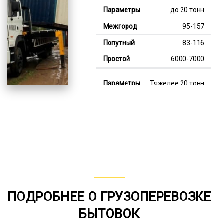
до 20 тонн
95-157
83-116
6000-7000
Тяжелее 20 тонн
122-357
113-224
8000-13000
В габарите, до 20
тонн
80-155
ПОДРОБНЕЕ О ГРУЗОПЕРЕВОЗКЕ
от 75
БЫТОВОК
6000-7000