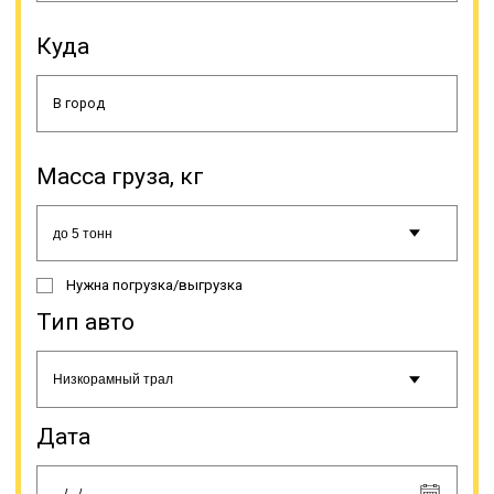
должны отклоняться от
составленного логистами
Куда
маршрута. Передвижение в
период неблагоприятных
погодных условий (гололед,
тумана и т.п.) должно
производиться в соответствии с
инструкцией на этот счет. Если
Масса груза, кг
груз перевозится тралом,
водителю разрешается
останавливаться только на
спецстоянках, рядом или на
автодороге этого делать нельзя.
Нужна погрузка/выгрузка
Тип авто
Онлайн заявка
Дата