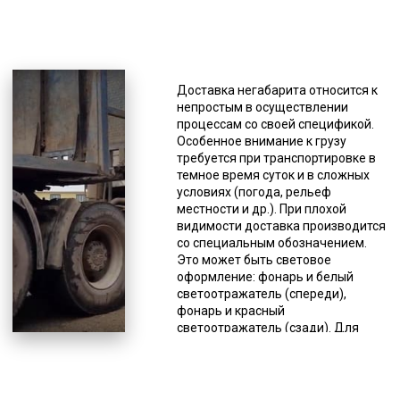
*Единица измерения - руб/км
К негабаритам, то есть к грузам, не
подходящим под общепринятые
Доставка негабарита относится к
стандарты относят строительную,
непростым в осуществлении
сельскохозяйственную, военную
процессам со своей спецификой.
технику, оборудование для разных
Особенное внимание к грузу
сфер промышленности,
требуется при транспортировке в
специфический транспорт (яхты,
темное время суток и в сложных
катера и др.). Доставка
условиях (погода, рельеф
негабаритов имеет свои
местности и др.). При плохой
особенности, поэтому, прежде чем
видимости доставка производится
сделать заказ этой услуги, нужно
со специальным обозначением.
знать несколько моментов. С
Это может быть световое
целью обеспечения безопасности
оформление: фонарь и белый
дорожного движения допускается
светоотражатель (спереди),
транспортировка негабаритов по
фонарь и красный
автодорогам с минимальной
светоотражатель (сзади). Для
скоростью. Она не должна
обеспечения безопасности
превышать 15 км/час по сложным
доставки негабарита фирмы,
участкам дорог и не должна быть
оказывающие подобного рода
больше 60 км/час по обычным
услуги, имеют в штате