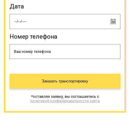
водителю спецтранспорта; все
Дата
осветительные приборы
спецтранспорта, опознавательные
и регистрационные знаки должны
быть видимы (не перекрываться
негабаритным грузом, даже
частично); груз не должен
Номер телефона
препятствовать управлению
спецтранспортом или влиять на
качество его движения (снижать
устойчивость и др.); водитель
спецтранспорта должен следить,
чтобы груз не создавал много
шума, пыли или иных
неблагоприятных условий,
Заказать транспортировку
мешающих движению на
автодороге.
*оставляя заявку, вы соглашаетесь с
политикой конфиденциальности сайта
Онлайн заявка