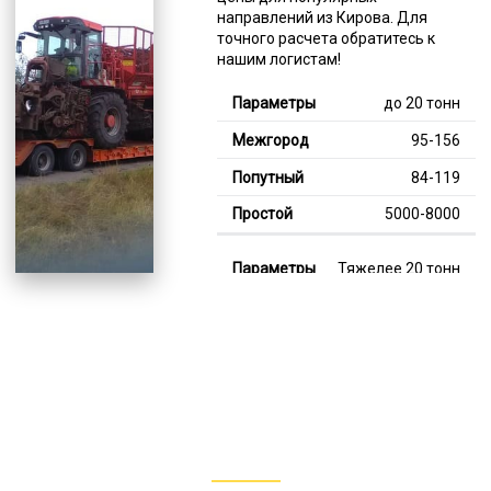
направлений из Кирова. Для
точного расчета обратитесь к
нашим логистам!
до 20 тонн
95-156
84-119
5000-8000
Тяжелее 20 тонн
125-355
110-213
8000-11000
В габарите, до 20
тонн
80-149