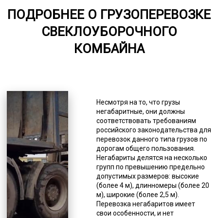
ПОДРОБНЕЕ О ГРУЗОПЕРЕВОЗКЕ
от 75
СВЕКЛОУБОРОЧНОГО
5000-8000
КОМБАЙНА
*Единица измерения - руб/км
Чаще всего это строительная,
дорожная и иная спецтехника,
оборудование (промышленное,
Несмотря на то, что грузы
сельскохозяйственное и др.),
негабаритные, они должны
строительные конструкции,
соответствовать требованиям
буровые установки, яхты, газовые
российского законодательства для
турбины, катера, подъемники,
перевозок данного типа грузов по
бытовки и др. Грузоперевозки
дорогам общего пользования.
комбайнов для уборки свеклы
Негабариты делятся на несколько
тралом относятся к категории
групп по превышению предельно
сложных в плане логистики,
допустимых размеров: высокие
поэтому стоимость может сильно
(более 4 м), длинномеры (более 20
варьироваться. Цифры зависят от
м), широкие (более 2,5 м).
характеристик груза (габариты, вес
Перевозка негабаритов имеет
и др.), сложности погрузки/
свои особенности, и нет
разгрузки, особенностей