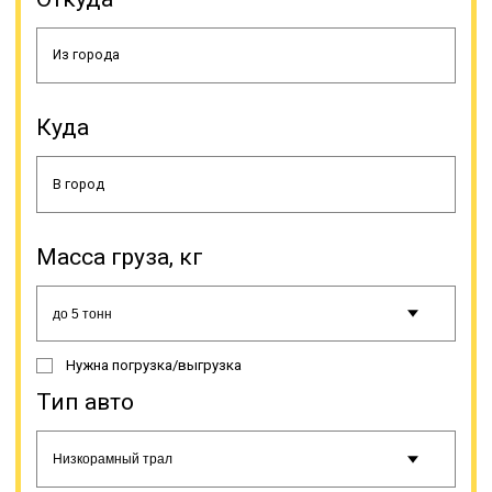
Куда
Грузоподъемность тралов
варьируется, чаще всего
применяются тралы со значением
по данному параметру менее ста
Масса груза, кг
тонн. Наиболее популярны модели
без бортов с малой высотой самой
платформы. Есть ряд правил,
соблюдение которых делает
доставку крупногабаритных и
Нужна погрузка/выгрузка
тяжеловесных объектов
допустимой. К основным из них
Тип авто
относятся: груз не должен
затруднять водителю мониторить
сигналы от других водителей; груз
не должен ограничивать обзор