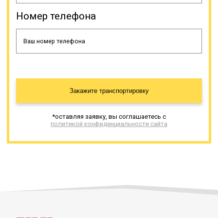
сельскохозяйственная и иная
крупногабаритная и/или тяжелая
Номер телефона
техника, промышленное
оборудование (энергетическая,
нефтяная, химическая и иные
сферы промышленности). Все
наши тралы-полуприцепы
закуплены у лицензированных
производителей и своевременно
проходят рекомендованное
Закажите транспортировку
техническое обслуживание.
Существуют разные вариации
данной спецтехники. То, каким
*оставляя заявку, вы соглашаетесь с
производителем произведена
политикой конфиденциальности сайта
техника, тоже имеет значение, от
этого зависят многие
характеристики, такие как
грузоподъемность, комплектации,
наличие дополнительных грузовых
мест, стоимость и др.
Онлайн заявка