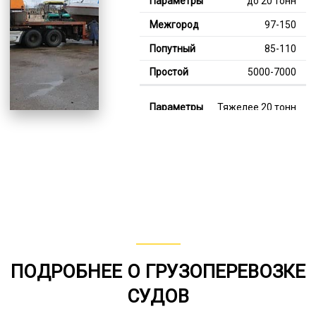
до 20 тонн
97-150
85-110
5000-7000
Тяжелее 20 тонн
121-355
112-210
7000-13000
В габарите, до 20
тонн
80-153
ПОДРОБНЕЕ О ГРУЗОПЕРЕВОЗКЕ
от 75
СУДОВ
5000-7000