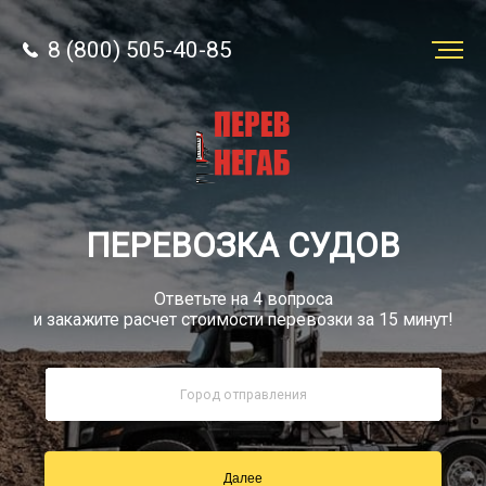
8 (800) 505-40-85
Заказать
перевозку
О компании
ПЕРЕВОЗКА СУДОВ
Грузы
Ответьте на 4 вопроса
и закажите расчет стоимости перевозки за 15 минут!
8 (800) 505-40-85
Звонок по РФ бесплатно
Далее
sale@simtruck-negabarit.ru