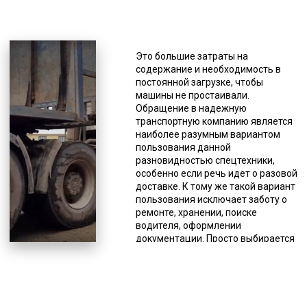
*Единица измерения - руб/км
Тралы вариации «низкорамники» в
чаще применяют для перевозки
Это большие затраты на
крупных емкостей, кораблей и
содержание и необходимость в
судов, металлоконструкций,
постоянной загрузке, чтобы
техники, оборудования, а также
машины не простаивали.
спецтехники. Для очень тяжелой
Обращение в надежную
техники есть полуприцепы с
транспортную компанию является
центральной балкой для погрузки
наиболее разумным вариантом
методом «на днище». Так же есть
пользования данной
высокорамные тралы и
разновидностью спецтехники,
платформы, которые применяются
особенно если речь идет о разовой
для грузов с плоской основой.
доставке. К тому же такой вариант
Возможны вариации с лафетами
пользования исключает заботу о
разных видов. Под сложные
ремонте, хранении, поиске
грузоперевозки они делаются
водителя, оформлении
индивидуально, но для различных
документации. Просто выбирается
резервуаров и емкостей могут
транспортно-экспедиционная
быть стандартные заводские
компания и делается заявка. Если
решения. Компании и частные
у вас постоянный объем грузов –
лица выбирают перевозку тралом,
мы можем поставить тягачи с
так как редко кому он нужен в
полуприцепами на отдельный