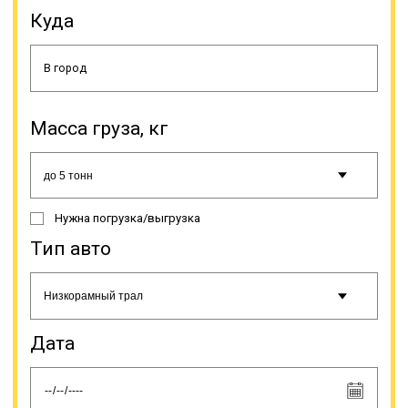
железнодорожной доставкой
Куда
такого груза на маршрутах малой и
средней дальности;
информирование заказчика о
статусе доставки; ведение всей
необходимой документации.
Грузовые полуприцепы не имеют
альтернативы для
Масса груза, кг
транспортировки негабаритного
груза. Такая спецтехника
изготавливается разными
производителями, и имеет разные
характеристики.
Нужна погрузка/выгрузка
Тип авто
Дата
Тралами перевозится
строительная,