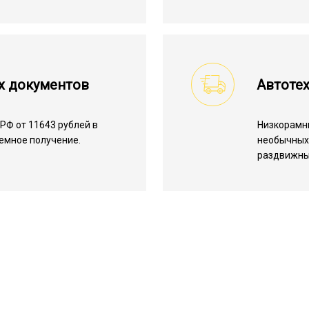
х документов
Автотех
РФ от 11643 рублей в
Низкорамн
лемное получение.
необычных 
раздвижны