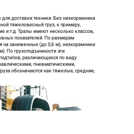
х работ, а своим ходом, а небольшая
овая) делает возможной провоз техники
 для доставки техники. Без низкорамника
иной тяжеловесный груз, к примеру,
е и т.д. Тралы имеют несколько классов,
овных показателей. По размерам
 на заниженные (до 0,6 м), низкорамники
 м). По грузоподъемности эти
 подтипов, различающихся по виду
равлическими, пневматическими,
руза обозначаются как тяжелые, средние,