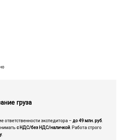
но
ание груза
ие ответственности экспедитора –
до 49 млн. руб
.
инимать
с НДС/без НДС/наличкой
. Работа строго
у
.