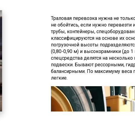
техники без погрузочно-разгрузочны
высота платформы (шестисантиметр
большой высоты под мостами.
Траловая перевозка нужна не только
не обойтись, если нужно перевезти 
трубы, контейнеры, спецоборудовани
классифицируются на основе их осн
погрузочной высоты подразделяются
(0,80-0,90 м) и высокорамники (до 1
спецсредства делятся на несколько
подвески. Бывают рессорными, гид
балансирными. По максимуму веса г
легкие.