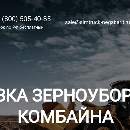
 (800) 505-40-85
 (800) 505-40-85
sale@simtruck-negabarit.ru
sale@simtruck-negabarit.r
ок по РФ бесплатно
ок по РФ бесплатный
Заказа
ЗКА ЗЕРНОУБО
КОМБАЙНА