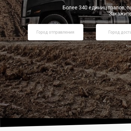
Более 340 единиц тралов, п
Закажите
*о