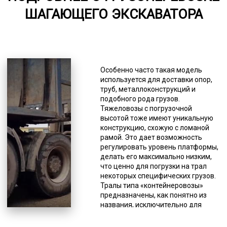
ШАГАЮЩЕГО ЭКСКАВАТОРА
5000-8000
*Единица измерения - руб/км
В первую очередь это модульные
платформы, полуприцепы с
Особенно часто такая модель
креплением под килевые суда и
используется для доставки опор,
части ветрогенераторов. При
труб, металлоконструкций и
необходимости в перевозке таких
подобного рода грузов.
грузов старайтесь делать заявку
Тяжеловозы с погрузочной
заранее и будьте готовы к
высотой тоже имеют уникальную
возможной задержке в подборе
конструкцию, схожую с ломаной
подходящего доступного
рамой. Это дает возможность
автотранспорта. Тралы базовой
регулировать уровень платформы,
конструкции имеют
делать его максимально низким,
грузоподъемность от 15 до 75
что ценно для погрузки на трал
тонн. Однако не все модели
некоторых специфических грузов.
подойдут для перевозки
Тралы типа «контейнеровозы»
крупногабаритного шагающего
предназначены, как понятно из
экскаватора. Перевозка возможна
названия, исключительно для
при условии дополнительного
транспортировки контейнеров. Они
переоборудования тяжеловоза
имеют достаточную