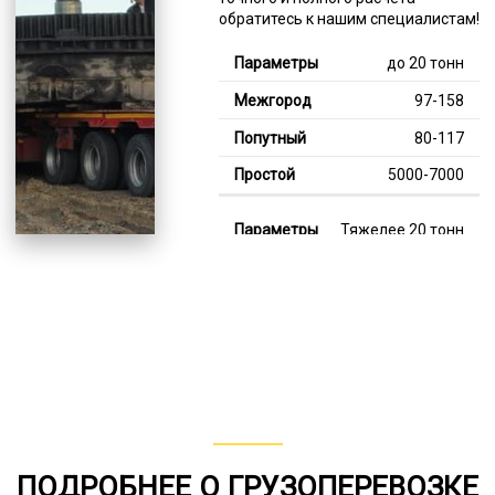
обратитесь к нашим специалистам!
до 20 тонн
97-158
80-117
5000-7000
Тяжелее 20 тонн
127-349
115-186
7000-13000
В габарите, до 20
тонн
80-145
ПОДРОБНЕЕ О ГРУЗОПЕРЕВОЗКЕ
от 75