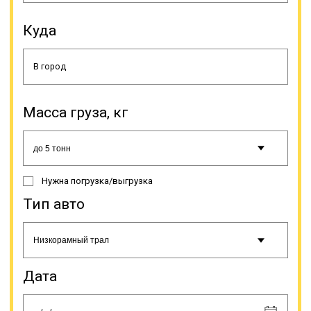
необходимость часто возникает
при заборе груза из мест со
Куда
сложными условиями работы –
месторождения, делянки,
вахтовые городки.
Онлайн заявка
Масса груза, кг
Нужна погрузка/выгрузка
Тип авто
Дата