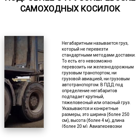
САМОХОДНЫХ КОСИЛОК
5000-8000
*Единица измерения - руб/км
Благодаря таким характеристикам
возможно «два в одном» -
Негабаритным называется груз,
перевозка негабаритного груза по
который не перевезти
бездорожью. Такая
стандартными методами доставки.
необходимость часто возникает
То есть его невозможно
при заборе груза из мест со
перевозить ни железнодорожным
сложными условиями работы –
грузовым транспортом, ни
месторождения, делянки,
грузовой авиацией, ни грузовым
вахтовые городки. Такая техника
автотранспортом. В ПДД под
так же может пригодиться при
определение негабаритов
доставке по «зимникам». Это
подпадает крупный,
временные трассы проложенные в
тяжеловесный или опасный груз.
северных регионах прямо по
Указываются и конкретные
снежному насту. Тралы с
размеры, это ширина (более 250
фронтальной погрузкой имеют
см), высота (более 4 м), длина
такие особенности, как малый угол
(более 20 м). Авиаперевозки
заезда и низкая высота для
относятся к самым дорогим, затем
погрузки. Такая вариация
идет железнодорожная доставка,