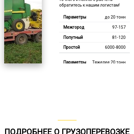
обратитесь к нашим логистам!
до 20 тонн
97-157
81-120
6000-8000
Тяжелее 20 тонн
123-347
115-183
7000-13000
В габарите, до 20
тонн
80-140
ПОДРОБНЕЕ О ГРУЗОПЕРЕВОЗКЕ
от 75