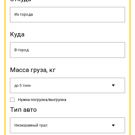
Нет единой тарифной сетки для
того, что ее применяли
транспортные компании,
Куда
осуществляющие перевозку
негабаритных грузов. Для
перевозок негабаритного груза
транспортные компании широко
пользуются услугами трала. Это
специальная прицепная техника
типа прицеп или полуприцеп.
Масса груза, кг
Такой способ является наиболее
выгодным для доставки
тяжеловесной техники, такой как
сельскохозяйственная,
лесозаготовительная,
Нужна погрузка/выгрузка
строительная и дорожная.
Тип авто
Онлайн заявка