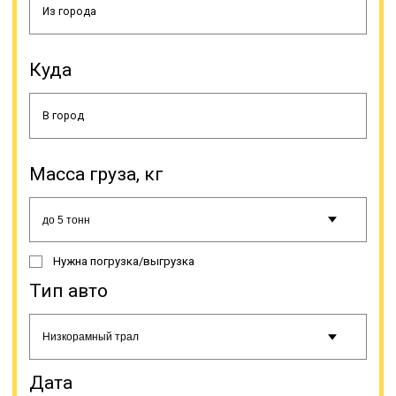
К тому же такой вариант
Куда
пользования исключает заботу о
ремонте, хранении, поиске
водителя, оформлении
документации. Просто выбирается
транспортно-экспедиционная
компания и делается заявка. Если
Масса груза, кг
у вас постоянный объем грузов –
мы можем поставить тягачи с
полуприцепами на отдельный
маршрут с вариантом загрузки в
«обратку». К основным
Нужна погрузка/выгрузка
достоинствам грузоперевозки
этой спецтехники и траловой
Тип авто
перевозки негабаритного и
крупногабаритного груза
относятся: возможность выбора
самого оптимального маршрута
(гибкость в построении линии
Дата
движения, нет необходимости в