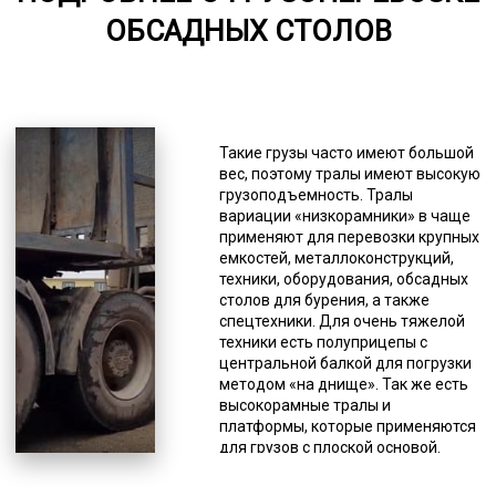
ОБСАДНЫХ СТОЛОВ
5000-7000
*Единица измерения - руб/км
При передвижении нельзя
превышать допустимый предел по
Такие грузы часто имеют большой
скорости, который равен 60 км/час,
вес, поэтому тралы имеют высокую
а на сложных участках автодорог
грузоподъемность. Тралы
(мосты и т.п.) – 15 км/час. Также
вариации «низкорамники» в чаще
водители категорически не
применяют для перевозки крупных
должны отклоняться от
емкостей, металлоконструкций,
составленного логистами
техники, оборудования, обсадных
маршрута. Передвижение в
столов для бурения, а также
период неблагоприятных
спецтехники. Для очень тяжелой
погодных условий (гололед,
техники есть полуприцепы с
тумана и т.п.) должно
центральной балкой для погрузки
производиться в соответствии с
методом «на днище». Так же есть
инструкцией на этот счет. Если
высокорамные тралы и
груз перевозится тралом,
платформы, которые применяются
водителю разрешается
для грузов с плоской основой.
останавливаться только на
Возможны вариации с лафетами
спецстоянках, рядом или на
разных видов. Под сложные