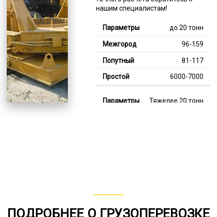
нашим специалистам!
до 20 тонн
96-159
81-117
6000-7000
Тяжелее 20 тонн
128-344
113-187
7000-13000
В габарите, до 20
тонн
80-152
ПОДРОБНЕЕ О ГРУЗОПЕРЕВОЗКЕ
от 75