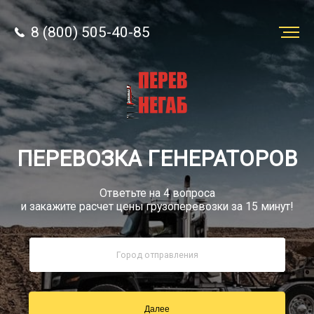
8 (800) 505-40-85
Заказать
перевозку
О компании
ПЕРЕВОЗКА ГЕНЕРАТОРОВ
Грузы
Ответьте на 4 вопроса
и закажите расчет цены грузоперевозки за 15 минут!
8 (800) 505-40-85
Звонок по РФ бесплатно
Далее
sale@simtruck-negabarit.ru