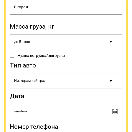
Чаще всего это строительная,
дорожная и иная спецтехника,
оборудование (промышленное,
сельскохозяйственное и др.),
строительные конструкции,
Масса груза, кг
буровые установки, яхты, газовые
турбины, катера, подъемники,
бытовки и др. Грузоперевозки
негабаритов тралом относятся к
категории сложных в плане
Нужна погрузка/выгрузка
логистики, поэтому стоимость
может сильно варьироваться.
Тип авто
Цифры зависят от характеристик
груза (габариты, вес и др.),
сложности погрузки/разгрузки,
особенностей маршрута. Наша
компания может предоставить по
Дата
запросу расчет окончательной
стоимости услуги. Наша компания
осуществляет траловые
грузоперевозки.
Номер телефона
Онлайн заявка