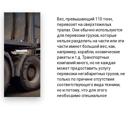
*Единица измерения - руб/км
Обеспечение минимального угла
въезда (девятиградусный) дает
Вес, превышающий 110 тонн,
возможность загрузки различной
перевозят на сверхтяжелых
техники без погрузочно-
тралах. Они обычно используются
разгрузочных работ, а своим
для перевозки грузов, которые
ходом, а небольшая высота
нельзя разделить на части или эти
платформы (шестисантиметровая)
части имеют большой вес, как,
делает возможной провоз техники
например, корабли, космические
большой высоты под мостами.
ракеты и т.д. Транспортных
Траловая перевозка нужна не
компаний много, но не каждая
только для доставки техники. Без
может предоставить услугу
низкорамника не обойтись, если
перевозки негабаритных грузов, не
нужно перевезти иной
только по причине отсутствия
тяжеловесный груз, к примеру,
соответствующего вида техники,
генераторы и генераторные
но и потому, что для этого
установки большой мощности.
необходимо специальное
Тралы имеют несколько классов,
разрешение, дающее право на
классифицируются на основе их
выполнение этого вида услуг. Оно
основных показателей. По
выдается Министерством
размерам погрузочной высоты
транспорта РФ. Наличие всех
подразделяются на заниженные
разновидностей тралов в
(до 0,6 м), низкорамники (0,80-0,90
собственном автопарке