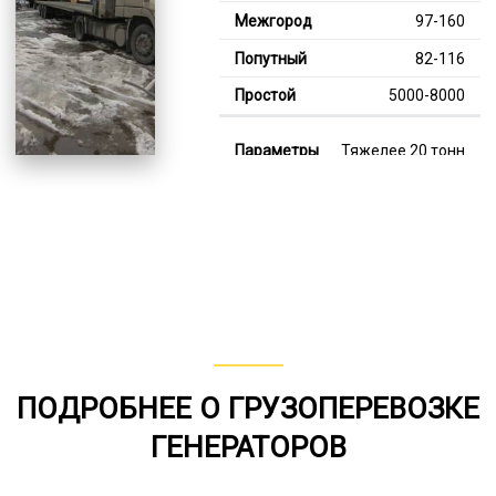
97-160
82-116
5000-8000
Тяжелее 20 тонн
120-347
112-189
8000-11000
В габарите, до 20
тонн
80-141
ПОДРОБНЕЕ О ГРУЗОПЕРЕВОЗКЕ
от 75
ГЕНЕРАТОРОВ
6000-7000