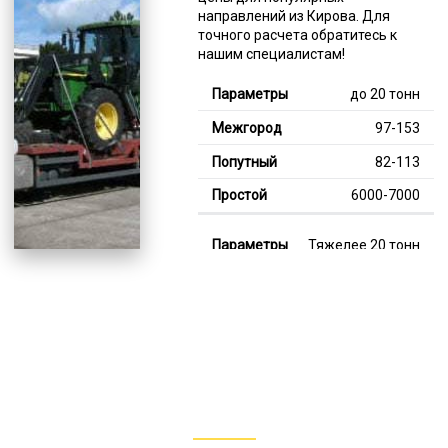
направлений из Кирова. Для
точного расчета обратитесь к
нашим специалистам!
до 20 тонн
97-153
82-113
6000-7000
Тяжелее 20 тонн
129-345
113-248
8000-12000
В габарите, до 20
тонн
80-140