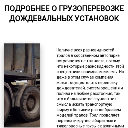
ПОДРОБНЕЕ О ГРУЗОПЕРЕВОЗКЕ
от 75
ДОЖДЕВАЛЬНЫХ УСТАНОВОК
5000-8000
*Единица измерения - руб/км
По максимуму веса груза
обозначаются как тяжелые,
Наличие всех разновидностей
средние, легкие. Первые
тралов в собственном автопарке
рассКировны на максимальный
встречается не так часто, потому
вес 110 тонн, вторые – на 45 тонн,
что некоторые разновидности этой
третьи – 25 тонн. Вес,
спецтехники взаимозаменяемы. Но
превышающий 110 тонн,
даже в этом случае компания
перевозят на сверхтяжелых
может осуществлять перевозку
тралах. Они обычно используются
дождевателей, систем орошения и
для перевозки грузов, которые
полива на любые расстояния, так
нельзя разделить на части или эти
что в большинстве случаев нет
части имеют большой вес, как,
смысла искать транспортную
например, корабли, космические
фирму с большим разнообразием
ракеты и т.д. Транспортных
моделей тралов. Трал позволяет
компаний много, но не каждая
перевезти крупногабаритные и
может предоставить услугу
тяжеловесные грузы с различными