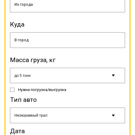
Куда
Наша компания осуществляет
траловые грузоперевозки.
Доставка производится по всей
России. Клиенты имеют
Масса груза, кг
возможность выбрать наиболее
подходящую модель трала из
имеющихся в нашем автопарке, а
при затруднении с решением наш
специалист поможет
Нужна погрузка/выгрузка
определиться.
Тип авто
Онлайн заявка
Дата