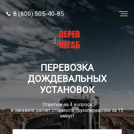
8 (800) 505-40-85
Заказать
перевозку
О компании
ПЕРЕВОЗКА
Грузы
ДОЖДЕВАЛЬНЫХ
УСТАНОВОК
Ответьте на 4 вопроса
и закажите расчет стоимости грузоперевозки за 15
8 (800) 505-40-85
минут!
Звонок по России бесплатный
sale@simtruck-negabarit.ru