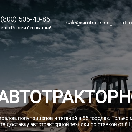
 (800) 505-40-85
 (800) 505-40-85
sale@simtruck-negabarit.ru
sale@simtruck-negabarit.r
ок по России бесплатный
ок по России бесплатный
Заказа
 АВТОТРАКТОРН
ралов, полуприцепов и тягачей в 85 городах. Только
е доставку автотракторной техники со ставкой от 81