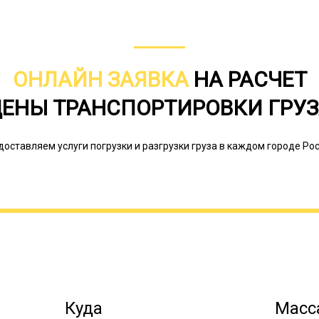
ОНЛАЙН ЗАЯВКА
НА РАСЧЕТ
ЕНЫ ТРАНСПОРТИРОВКИ ГРУ
доставляем услуги погрузки и разгрузки груза в каждом городе Рос
Траловая перевозка нужна не только
не обойтись, если нужно перевезти 
трубы, контейнеры, спецоборудовани
классифицируются на основе их осн
погрузочной высоты подразделяются
(0,80-0,90 м) и высокорамники (до 1
Куда
Масса
спецсредства делятся на несколько