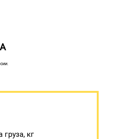
ЗА
сии.
 для доставки техники. Без низкорамника
иной тяжеловесный груз, к примеру,
е и т.д. Тралы имеют несколько классов,
овных показателей. По размерам
 на заниженные (до 0,6 м), низкорамники
 м). По грузоподъемности эти
 груза, кг
 подтипов, различающихся по виду