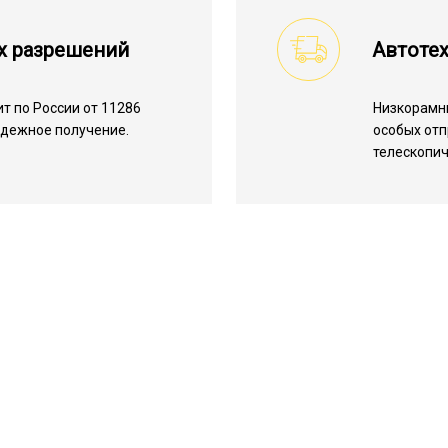
х разрешений
Автоте
т по России от 11286
Низкорамн
надежное получение.
особых отп
телескопич