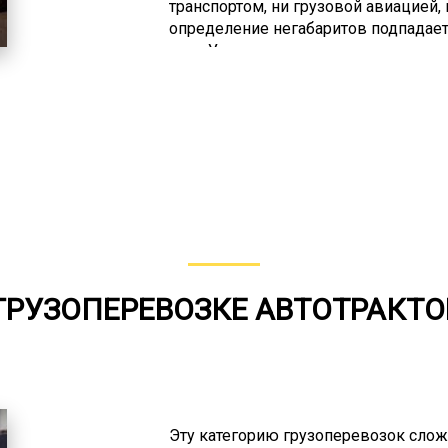
транспортом, ни грузовой авиацией,
определение негабаритов подпадае
груз. Указываются и конкретные раз
(более 4 м), длина (более 20 м). Ав
затем идет железнодорожная доставк
транспортная. На данном рынке име
негабаритных грузов автотранспортом
грузоперевозок давно, знают, что к
уникален и требует обдуманного под
специалистам.
ГРУЗОПЕРЕВОЗКЕ АВТОТРАКТ
Эту категорию грузоперевозок сложн