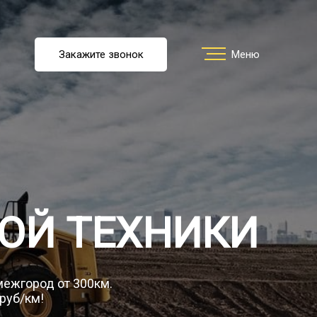
u
Закажите звонок
Заказать звонок
Меню
Меню
ть перевозку
О компании
ОЙ ТЕХНИКИ
Грузы
 межгород от 300км.
 руб/км!