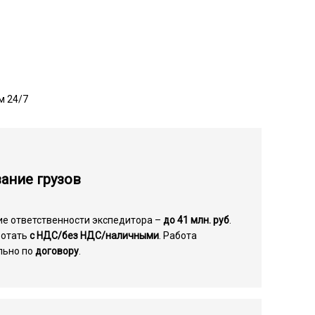
м 24/7
ание грузов
ие ответственности экспедитора –
до 41 млн. руб
.
ботать
с НДС/без НДС/наличными
. Работа
льно по
договору
.