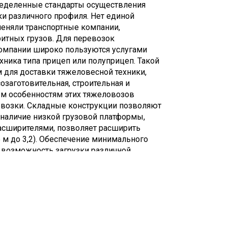
еделенные стандарты осуществления
ки различного профиля. Нет единой
именяли транспортные компании,
итных грузов. Для перевозок
компании широко пользуются услугами
ехника типа прицеп или полуприцеп. Такой
 для доставки тяжеловесной техники,
озаготовительная, строительная и
ым особенностям этих тяжеловозов
ревозки. Складные конструкции позволяют
 наличие низкой грузовой платформы,
сширителями, позволяет расширить
 м до 3,2). Обеспечение минимального
т возможность загрузки различной
х работ, а своим ходом, а небольшая
овая) делает возможной провоз техники