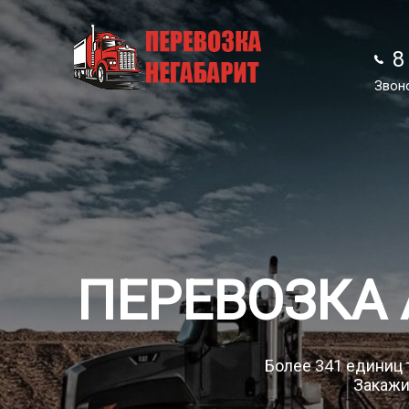
8
8
Звон
Звон
ПЕРЕВОЗКА
Более 341 единиц т
Закажит