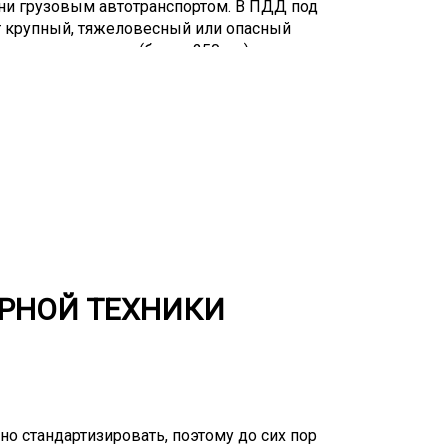
 ни грузовым автотранспортом. В ПДД под
т крупный, тяжеловесный или опасный
меры, это ширина (более 250 см), высота
иаперевозки относятся к самым дорогим,
а, и на третьем месте находится
ет место доминирование перевозки
. Те, кто работает в сфере
аждый случай траловой доставки груза
хода, поэтому важно обратиться к
ОРНОЙ ТЕХНИКИ
о стандартизировать, поэтому до сих пор