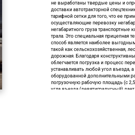
не выработаны твердые цены и опр
доставки автотракторной спецтехни
тарифной сетки для того, что ее пр
осуществляющие перевозку негабар
негабаритного груза транспортные 
трала. Это специальная прицепная т
способ является наиболее выгодным
такой как сельскохозяйственная, лес
дорожная. Благодаря конструктивн
облегчается погрузка и процесс пе
устанавливать любой угол въезда, а
оборудованной дополнительными ра
погрузочную рабочую площадь (с 2,5
угла въезда (девятиградусный) дае
техники без погрузочно-разгрузочны
высота платформы (шестисантиметр
большой высоты под мостами.