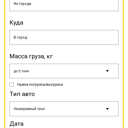
конструкцию, схожую с ломаной
рамой. Это дает возможность
регулировать уровень платформы,
делать его максимально низким,
Куда
что ценно для погрузки на трал
некоторых специфических грузов.
Тралы типа «контейнеровозы»
предназначены, как понятно из
названия, исключительно для
транспортировки контейнеров. Они
Масса груза, кг
имеют достаточную
грузоподъемность, что позволяет
осуществлять доставку тяжелых
контейнеров.
Нужна погрузка/выгрузка
Тип авто
Онлайн заявка
Дата