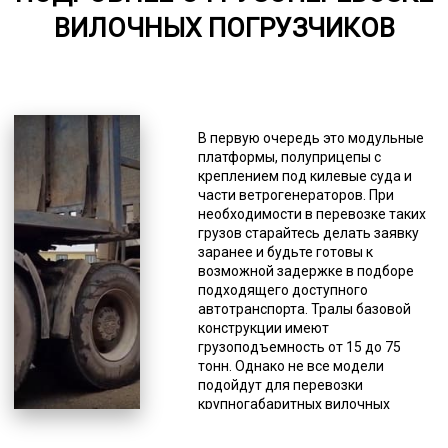
ВИЛОЧНЫХ ПОГРУЗЧИКОВ
6000-7000
*Единица измерения - руб/км
Все наши тралы-полуприцепы
закуплены у лицензированных
В первую очередь это модульные
производителей и своевременно
платформы, полуприцепы с
проходят рекомендованное
креплением под килевые суда и
техническое обслуживание.
части ветрогенераторов. При
Существуют разные вариации
необходимости в перевозке таких
данной спецтехники. То, каким
грузов старайтесь делать заявку
производителем произведена
заранее и будьте готовы к
техника, тоже имеет значение, от
возможной задержке в подборе
этого зависят многие
подходящего доступного
характеристики, такие как
автотранспорта. Тралы базовой
грузоподъемность, комплектации,
конструкции имеют
наличие дополнительных грузовых
грузоподъемность от 15 до 75
мест, стоимость и др. Некоторые
тонн. Однако не все модели
модели тралов созданы для
подойдут для перевозки
определенных целей, то есть
крупногабаритных вилочных
имеют узкую специализацию.
погрузчиков. Перевозка возможна
Инженеры и конструкторы изучили
при условии дополнительного