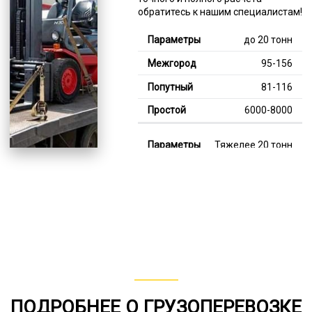
обратитесь к нашим специалистам!
до 20 тонн
95-156
81-116
6000-8000
Тяжелее 20 тонн
130-347
111-190
7000-11000
В габарите, до 20
тонн
80-150
ПОДРОБНЕЕ О ГРУЗОПЕРЕВОЗКЕ
от 75