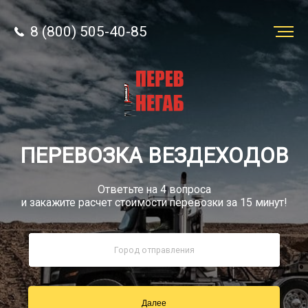
8 (800) 505-40-85
Заказать
перевозку
О компании
ПЕРЕВОЗКА ВЕЗДЕХОДОВ
Грузы
Ответьте на 4 вопроса
и закажите расчет стоимости перевозки за 15 минут!
8 (800) 505-40-85
Звонок по РФ бесплатно
Далее
sale@simtruck-negabarit.ru