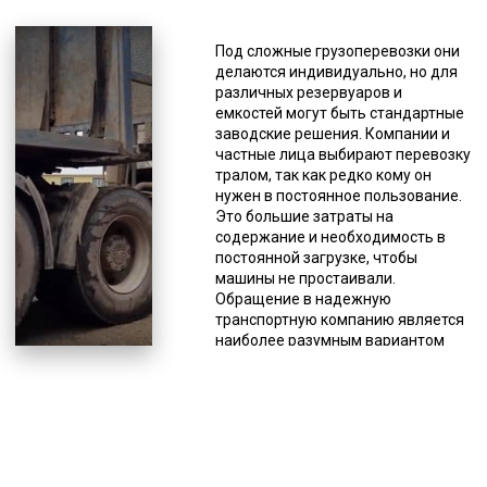
Когда нужно доставить
крупногабаритный или
Под сложные грузоперевозки они
нестандартный вездеход,
делаются индивидуально, но для
оптимальным выбором является
различных резервуаров и
трал. Данная спецтехника не
емкостей могут быть стандартные
имеет кузова, вместо которого у
заводские решения. Компании и
него грузовые платформы без
частные лица выбирают перевозку
ограничительных бортов, поэтому
тралом, так как редко кому он
можно доставлять грузы, габариты
нужен в постоянное пользование.
которых значительно отличаются
Это большие затраты на
от стандартных. Плюсом так же
содержание и необходимость в
является возможность погрузки и
постоянной загрузке, чтобы
выгрузки с любой стороны, а так
машины не простаивали.
же специальные приспособления
Обращение в надежную
для заезда спецтехники. Такие
транспортную компанию является
грузы часто имеют большой вес,
наиболее разумным вариантом
поэтому тралы имеют высокую
пользования данной
грузоподъемность. Тралы
разновидностью спецтехники,
вариации «низкорамники» в чаще
особенно если речь идет о разовой
применяют для перевозки крупных
доставке. К тому же такой вариант
емкостей, металлоконструкций,
пользования исключает заботу о
техники, оборудования, а также
ремонте, хранении, поиске
спецтехники. Для очень тяжелой
водителя, оформлении