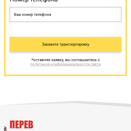
транспортировки негабаритного
груза. Такая спецтехника
изготавливается разными
производителями, и имеет разные
характеристики. Тралами
перевозится строительная,
сельскохозяйственная и иная
крупногабаритная и/или тяжелая
Закажите транспортировку
техника, промышленное
оборудование (энергетическая,
нефтяная, химическая и иные
*оставляя заявку, вы соглашаетесь с
сферы промышленности).
политикой конфиденциальности сайта
Онлайн заявка