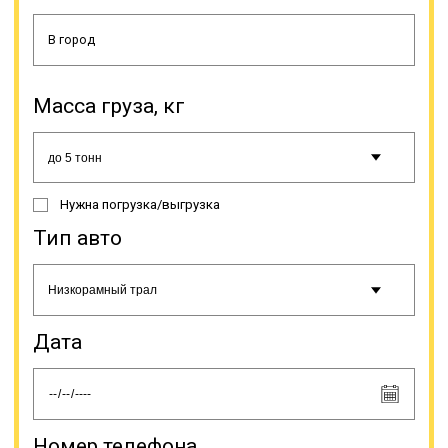
самого оптимального маршрута
(гибкость в построении линии
движения, нет необходимости в
привязке к железнодорожным
путям и портам), что позволяет
осуществить доставку груза в
Масса груза, кг
более быстрые сроки;
оперативность оформления
заказа и доставки груза в пункт
назначения; наиболее удобные и
выгодные условия по доставке,
Нужна погрузка/выгрузка
оптимальный график; соблюдение
правил транспортировки груза,
Тип авто
обеспечение контроля груза во
время перевозки; существенная
экономия в сравнении с авиа- или
железнодорожной доставкой
такого груза на маршрутах малой и
Дата
средней дальности;
информирование заказчика о
статусе доставки; ведение всей
необходимой документации.
Грузовые полуприцепы не имеют
альтернативы для
Номер телефона