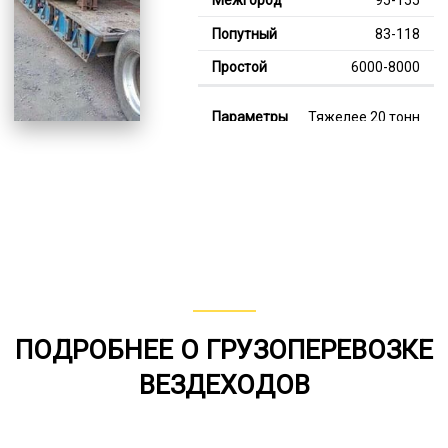
83-118
6000-8000
Тяжелее 20 тонн
124-356
112-193
7000-12000
В габарите, до 20
тонн
80-141
ПОДРОБНЕЕ О ГРУЗОПЕРЕВОЗКЕ
от 75
ВЕЗДЕХОДОВ
5000-7000
*Единица измерения - руб/км