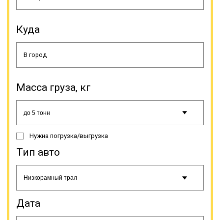
в сфере грузоперевозок давно,
знают, что каждый случай
траловой доставки сваебойной
Куда
машины уникален и требует
обдуманного подхода, поэтому
важно обратиться к специалистам.
Масса груза, кг
Онлайн заявка
Нужна погрузка/выгрузка
Тип авто
Дата