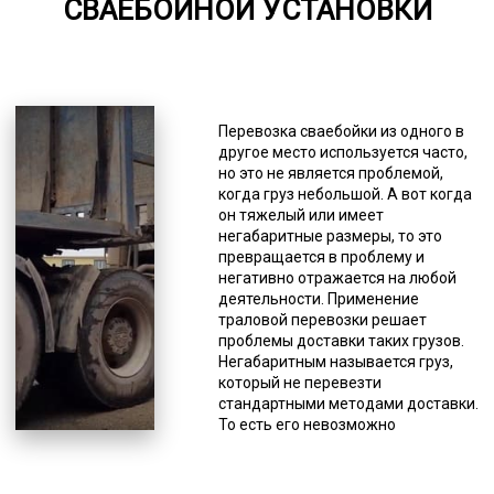
СВАЕБОЙНОЙ УСТАНОВКИ
5000-8000
*Единица измерения - руб/км
Здесь тоже имеются особенности
конструкции, это раздвижная
Перевозка сваебойки из одного в
платформа и усиленная ходовая.
другое место используется часто,
Тралы с повышенной
но это не является проблемой,
проходимостью. Ориентированы
когда груз небольшой. А вот когда
на передвижение по сложной
он тяжелый или имеет
местности, обладают укрепленной
негабаритные размеры, то это
подвеской и высоким дорожным
превращается в проблему и
просветом. Благодаря таким
негативно отражается на любой
характеристикам возможно «два в
деятельности. Применение
одном» - перевозка негабаритного
траловой перевозки решает
груза по бездорожью. Такая
проблемы доставки таких грузов.
необходимость часто возникает
Негабаритным называется груз,
при заборе груза из мест со
который не перевезти
сложными условиями работы –
стандартными методами доставки.
месторождения, делянки,
То есть его невозможно
вахтовые городки. Такая техника
перевозить ни железнодорожным
так же может пригодиться при
грузовым транспортом, ни
доставке по «зимникам». Это
грузовой авиацией, ни грузовым