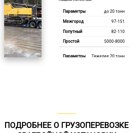
до 20 тонн
97-151
82-110
5000-8000
Тяжелее 20 тонн
125-347
115-246
7000-12000
В габарите, до 20
тонн
80-143
ПОДРОБНЕЕ О ГРУЗОПЕРЕВОЗКЕ
от 75