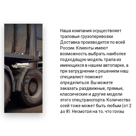
*Единица измерения - руб/км
Но даже в этом случае компания
может осуществлять перевозку
Наша компания осуществляет
мульчеров на любые расстояния,
траловые грузоперевозки.
так что в большинстве случаев нет
Доставка производится по всей
смысла искать транспортную
России. Клиенты имеют
фирму с большим разнообразием
возможность выбрать наиболее
моделей тралов. Трал позволяет
подходящую модель трала из
перевезти крупногабаритные и
имеющихся в нашем автопарке, а
тяжеловесные грузы с различными
при затруднении с решением наш
прочими характеристиками
специалист поможет
помимо размеров и веса. Чаще
определиться. Вы можете
всего это строительная, дорожная
заказать раздвижные, прямые,
и иная спецтехника, оборудование
классические и другие модели
(промышленное,
этого спецтранспорта. Количество
сельскохозяйственное и др.),
осей тоже может быть любым (от 2
строительные конструкции,
до 8). Несмотря на то, что грузы
буровые установки, яхты, газовые
негабаритные, они должны
турбины, катера, подъемники,
соответствовать требованиям
бытовки и др. Грузоперевозки
российского законодательства для
негабаритов тралом относятся к
перевозок данного типа грузов по