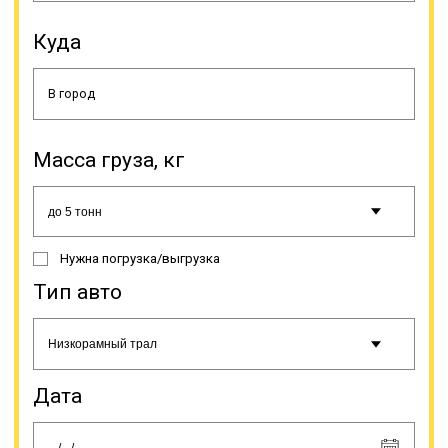
Куда
Использование самого быстрого
способа доставки в большинстве
случаев исключено, из-за
большого веса или размеров таких
грузов, а даже если это и
возможно в некоторых случаях, то
Масса груза, кг
стоимость таких перевозок очень
высокая. Поэтому применяется
перевозка железнодорожным или
автотранспортом. Перевозка
негабаритов выполняется
Нужна погрузка/выгрузка
специальными видами техники,
которая называется тралами.
Тип авто
Онлайн заявка
Дата