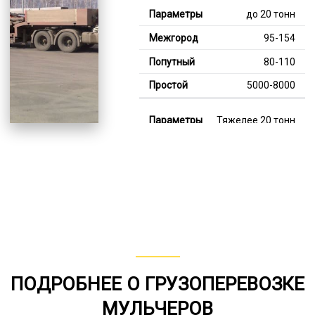
до 20 тонн
95-154
80-110
5000-8000
Тяжелее 20 тонн
126-351
110-210
8000-11000
В габарите, до 20
тонн
80-143
ПОДРОБНЕЕ О ГРУЗОПЕРЕВОЗКЕ
от 75
МУЛЬЧЕРОВ
6000-8000