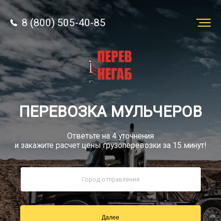
8 (800) 505-40-85
Заказать
перевозку
О компании
ПЕРЕВОЗКА МУЛЬЧЕРОВ
Грузы
Ответьте на 4 уточнения
и закажите расчет цены грузоперевозки за 15 минут!
8 (800) 505-40-85
Звонок по РФ бесплатно
Далее
sale@simtruck-negabarit.ru