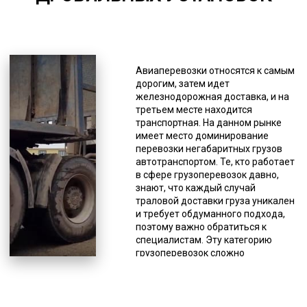
*Единица измерения - руб/км
Тралы с фронтальной погрузкой
для перевозки дробильной
Авиаперевозки относятся к самым
устанвоки различного профиля
дорогим, затем идет
имеют такие особенности, как
железнодорожная доставка, и на
малый угол заезда и низкая
третьем месте находится
высота для погрузки. Такая
транспортная. На данном рынке
вариация низкорамника
имеет место доминирование
применяется тогда, когда груз
перевозки негабаритных грузов
можно погрузить на платформу
автотранспортом. Те, кто работает
только путем фронтального
в сфере грузоперевозок давно,
заезда. Перевозка грузов из
знают, что каждый случай
одного в другое место
траловой доставки груза уникален
используется часто, но это не
и требует обдуманного подхода,
является проблемой, когда груз
поэтому важно обратиться к
небольшой. А вот когда он
специалистам. Эту категорию
тяжелый или имеет негабаритные
грузоперевозок сложно
размеры, то это превращается в
стандартизировать, поэтому до
проблему и негативно отражается
сих пор не выработаны твердые
на любой деятельности.
цены и определенные стандарты
Применение траловой перевозки
осуществления доставки