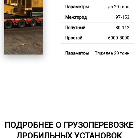
до 20 тонн
97-153
80-112
6000-8000
Тяжелее 20 тонн
126-347
115-236
8000-12000
В габарите, до 20
тонн
80-149
ПОДРОБНЕЕ О ГРУЗОПЕРЕВОЗКЕ
от 75
ДРОБИЛЬНЫХ УСТАНОВОК
5000-8000