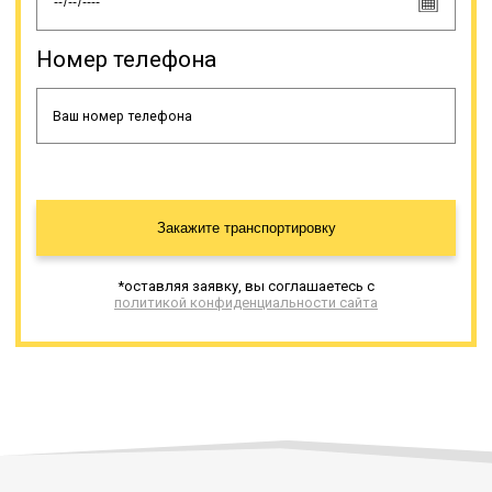
низкорамника не обойтись, если
нужно перевезти иной
тяжеловесный груз, к примеру,
Номер телефона
трубы, контейнеры,
спецоборудование и т.д.
Онлайн заявка
Закажите транспортировку
*оставляя заявку, вы соглашаетесь с
политикой конфиденциальности сайта