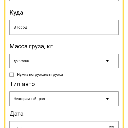
Куда
Складные конструкции позволяют
устанавливать любой угол въезда,
а наличие низкой грузовой
Масса груза, кг
платформы, оборудованной
дополнительными расширителями,
позволяет расширить погрузочную
рабочую площадь (с 2,5 м до 3,2).
Обеспечение минимального угла
Нужна погрузка/выгрузка
въезда (девятиградусный) дает
возможность загрузки различной
Тип авто
техники без погрузочно-
разгрузочных работ, а своим
ходом, а небольшая высота
платформы (шестисантиметровая)
делает возможной провоз техники
Дата
большой высоты под мостами.
Траловая перевозка нужна не
только для доставки техники. Без